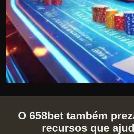
O 658bet também preza
recursos que ajud