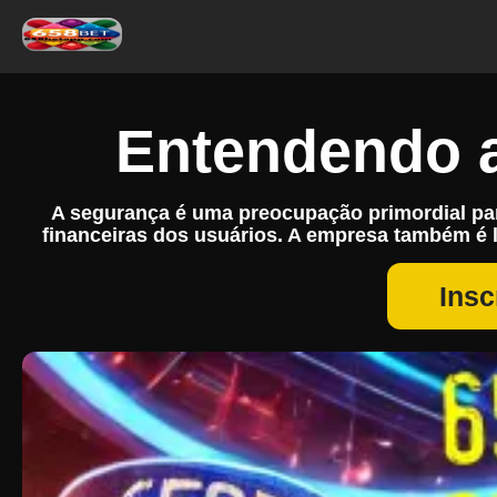
❄
❄
❄
❄
❄
❄
Entendendo a
❄
A segurança é uma preocupação primordial para
financeiras dos usuários. A empresa também é l
Insc