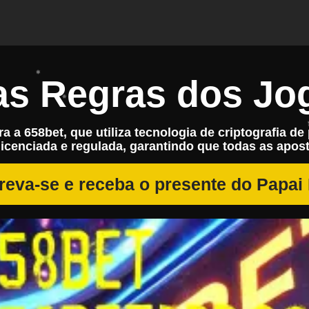
s Regras dos Jo
❄
 a 658bet, que utiliza tecnologia de criptografia de
icenciada e regulada, garantindo que todas as aposta
❄
reva-se e receba o presente do Papai
❄