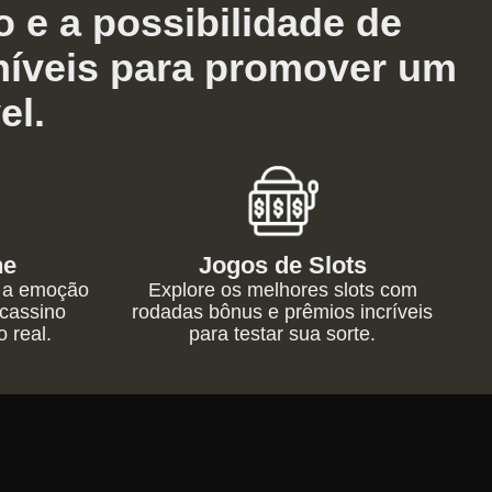
 e a possibilidade de
níveis para promover um
el.
ne
Jogos de Slots
e a emoção
Explore os melhores slots com
 cassino
rodadas bônus e prêmios incríveis
 real.
para testar sua sorte.