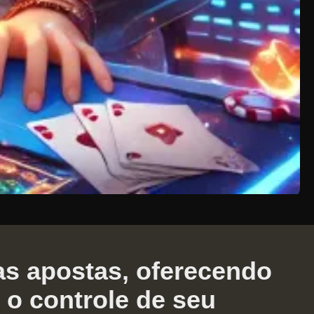
as apostas, oferecendo
 o controle de seu