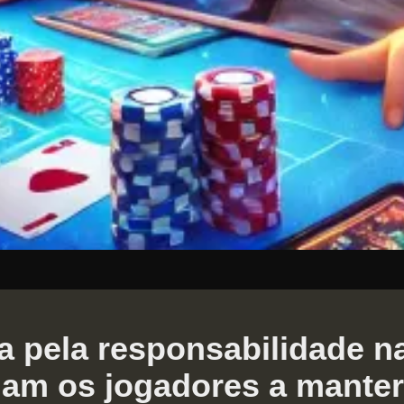
 pela responsabilidade n
am os jogadores a manter